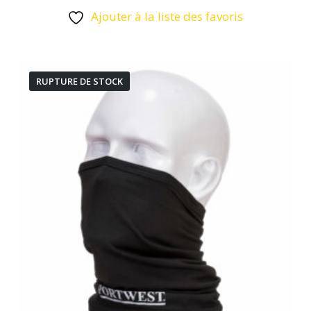
produit
Ajouter à la liste des favoris
a
plusieurs
variations.
RUPTURE DE STOCK
Les
options
peuvent
être
choisies
sur
la
page
du
produit