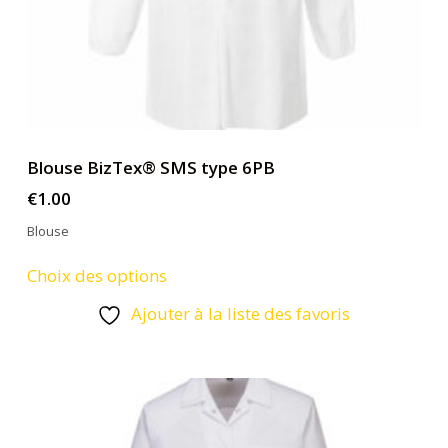
Blouse BizTex® SMS type 6PB
€
1.00
Blouse
Ce
Choix des options
produit
Ajouter à la liste des favoris
a
plusieurs
variations.
Les
options