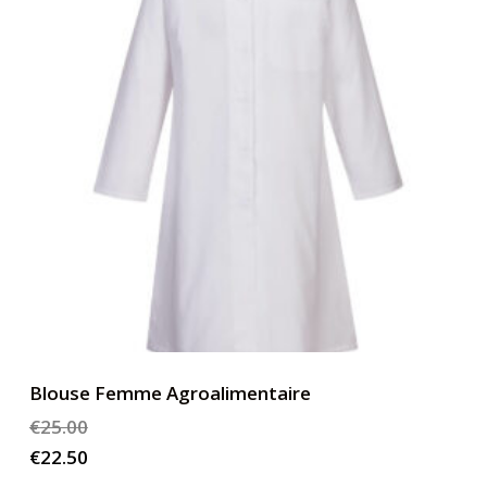
peuvent
être
choisies
sur
la
page
du
produit
Blouse Femme Agroalimentaire
€
25.00
€
22.50