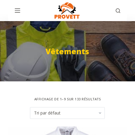
P
a
s
s
e
r
Vêtements
a
u
c
o
n
t
AFFICHAGE DE 1–9 SUR 133 RÉSULTATS
e
n
u