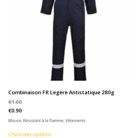
Combinaison FR Legère Antistatique 280g
€
1.00
€
0.90
Blouse
,
Résistant à la flamme
,
Vêtements
Ce
Choix des options