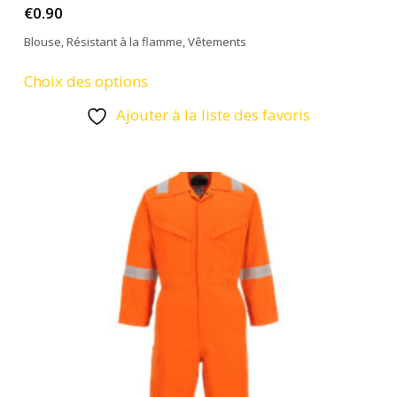
€
0.90
Blouse
,
Résistant à la flamme
,
Vêtements
Ce
Choix des options
produit
Ajouter à la liste des favoris
a
plusieurs
variations.
Les
options
peuvent
être
choisies
sur
la
page