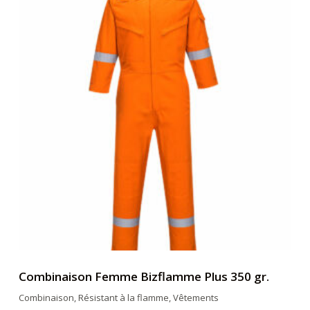
Les
options
peuvent
être
choisies
sur
la
page
du
produit
Combinaison Femme Bizflamme Plus 350 gr.
Combinaison
,
Résistant à la flamme
,
Vêtements