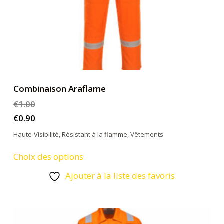
du
produit
Combinaison Araflame
€
1.00
€
0.90
Haute-Visibilité
,
Résistant à la flamme
,
Vêtements
Ce
Choix des options
produit
Ajouter à la liste des favoris
a
plusieurs
variations.