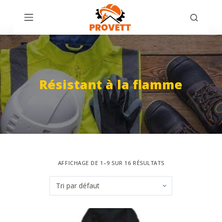
P
a
s
s
e
r
Résistant à la flamme
a
u
c
o
n
t
AFFICHAGE DE 1–9 SUR 16 RÉSULTATS
e
n
u