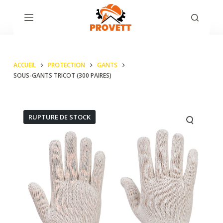
P
a
s
s
ACCUEIL
PROTECTION
GANTS
e
SOUS-GANTS TRICOT (300 PAIRES)
r
a
u
RUPTURE DE STOCK
c
o
n
t
e
n
u