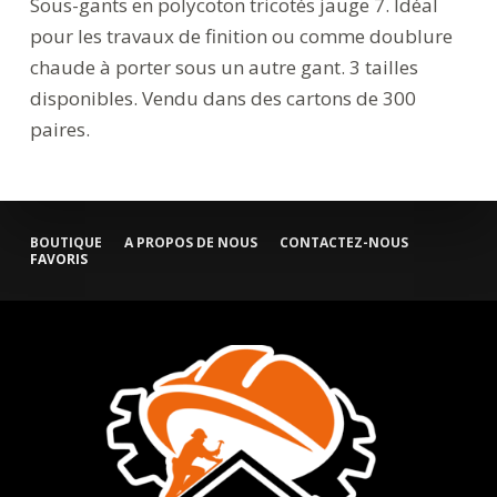
Sous-gants en polycoton tricotés jauge 7. Idéal
pour les travaux de finition ou comme doublure
chaude à porter sous un autre gant. 3 tailles
disponibles. Vendu dans des cartons de 300
paires.
BOUTIQUE
A PROPOS DE NOUS
CONTACTEZ-NOUS
FAVORIS