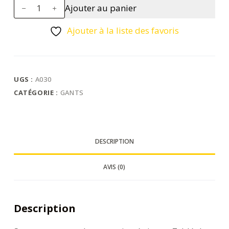
quantité
Ajouter au panier
de
Sous-
Ajouter à la liste des favoris
gants
tricot
(300
paires)
UGS :
A030
CATÉGORIE :
GANTS
DESCRIPTION
AVIS (0)
Description