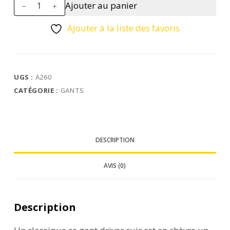
quantité
Ajouter au panier
de
Gant
Ajouter à la liste des favoris
Driver
cuir
Oves
UGS :
A260
CATÉGORIE :
GANTS
DESCRIPTION
AVIS (0)
Description