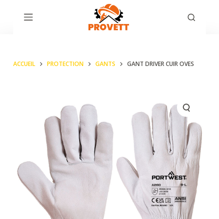
P
a
s
s
ACCUEIL
PROTECTION
GANTS
GANT DRIVER CUIR OVES
e
r
a
u
c
o
n
t
e
n
u