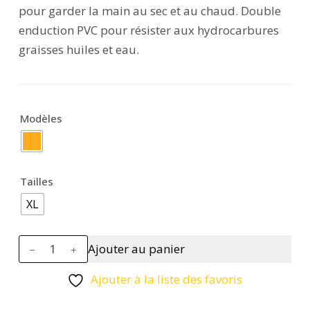
pour garder la main au sec et au chaud. Double
enduction PVC pour résister aux hydrocarbures
graisses huiles et eau.
Modèles
Tailles
XL
quantité
Ajouter au panier
de
Gant
Ajouter à la liste des favoris
Haute-
Visibilité