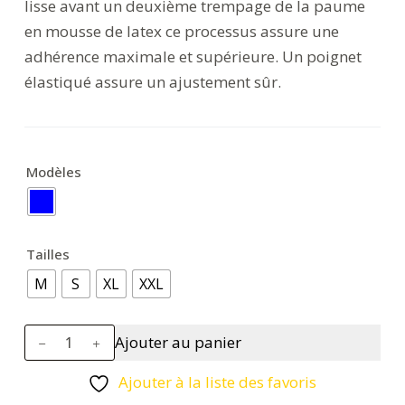
lisse avant un deuxième trempage de la paume
en mousse de latex ce processus assure une
adhérence maximale et supérieure. Un poignet
élastiqué assure un ajustement sûr.
Modèles
Tailles
M
S
XL
XXL
quantité
Ajouter au panier
de
Liquid
Ajouter à la liste des favoris
Pro