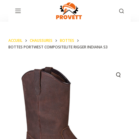
P
a
s
s
ACCUEIL
CHAUSSURES
BOTTES
e
BOTTES PORTWEST COMPOSITELITE RIGGER INDIANA S3
r
a
u
c
o
n
t
e
n
u