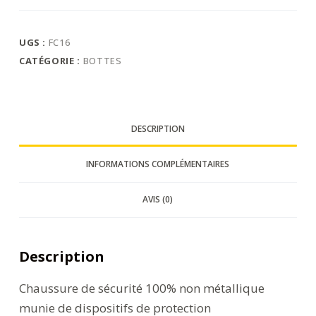
Compositelite
Rigger
Indiana
UGS :
FC16
S3
CATÉGORIE :
BOTTES
DESCRIPTION
INFORMATIONS COMPLÉMENTAIRES
AVIS (0)
Description
Chaussure de sécurité 100% non métallique
munie de dispositifs de protection