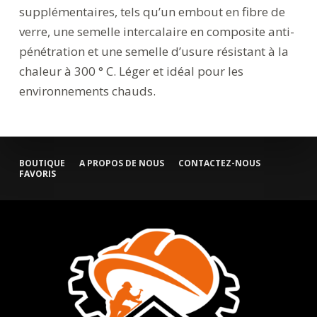
supplémentaires, tels qu’un embout en fibre de
verre, une semelle intercalaire en composite anti-
pénétration et une semelle d’usure résistant à la
chaleur à 300 ° C. Léger et idéal pour les
environnements chauds.
BOUTIQUE
A PROPOS DE NOUS
CONTACTEZ-NOUS
FAVORIS