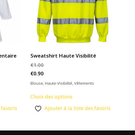
ntaire
Sweatshirt Haute Visibilité
€
1.00
€
0.90
Blouse
,
Haute-Visibilité
,
Vêtements
Ce
Choix des options
produit
 favoris
Ajouter à la liste des favoris
a
s
plusieurs
s.
variations.