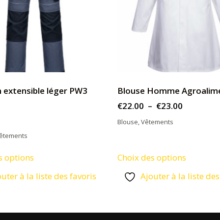
 extensible léger PW3
Blouse Homme Agroalime
Plage
€
22.00
–
€
23.00
de
Blouse
,
Vêtements
prix :
êtements
€22.00
Ce
Ce
s options
Choix des options
à
produit
produit
€23.00
uter à la liste des favoris
Ajouter à la liste des
a
a
plusieurs
plusieur
variations.
variation