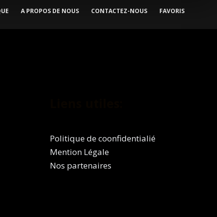
Les
QUE
A PROPOS DE NOUS
CONTACTEZ-NOUS
FAVORIS
options
peuvent
être
choisies
sur
la
page
Liens utiles:
du
produit
Politique de coonfidentialié
Mention Légale
Nos partenaires