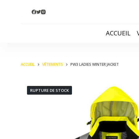
P
a
s
ACCUEIL
s
e
r
a
ACCUEIL
VÊTEMENTS
PW3 LADIES WINTER JACKET
u
c
o
RUPTURE DE STOCK
n
t
e
n
u