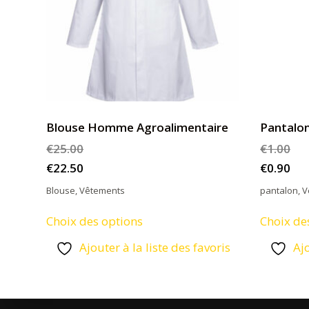
Blouse Homme Agroalimentaire
Pantalon
€
25.00
€
1.00
€
22.50
€
0.90
Blouse
,
Vêtements
pantalon
,
V
Ce
Choix des options
Choix de
produit
Ajouter à la liste des favoris
Ajo
a
plusieurs
variations.