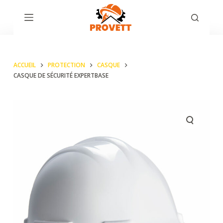
P
a
s
s
ACCUEIL
PROTECTION
CASQUE
e
CASQUE DE SÉCURITÉ EXPERTBASE
r
a
u
c
o
n
t
e
n
u