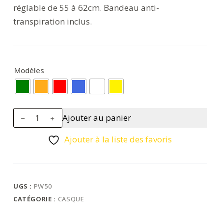
réglable de 55 à 62cm. Bandeau anti-
transpiration inclus.
Modèles
quantité
Ajouter au panier
de
Casque
Ajouter à la liste des favoris
de
sécurité
Expertbase
UGS :
PW50
CATÉGORIE :
CASQUE