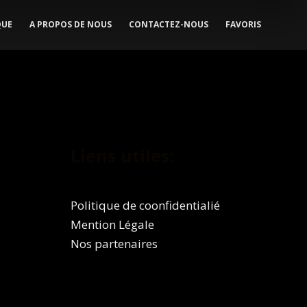
Les
QUE
A PROPOS DE NOUS
CONTACTEZ-NOUS
FAVORIS
options
peuvent
être
choisies
sur
la
page
Liens utiles:
du
produit
Politique de coonfidentialié
Mention Légale
Nos partenaires