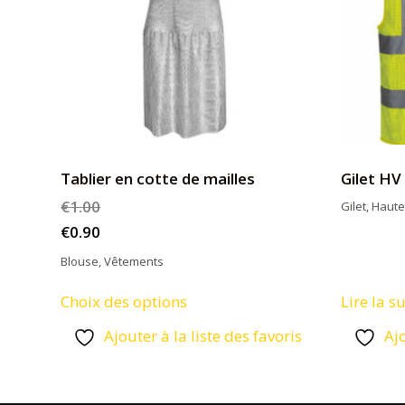
Tablier en cotte de mailles
Gilet HV
€
1.00
Gilet
,
Haute-
€
0.90
Blouse
,
Vêtements
Ce
Choix des options
Lire la su
produit
Ajouter à la liste des favoris
Ajo
a
plusieurs
variations.