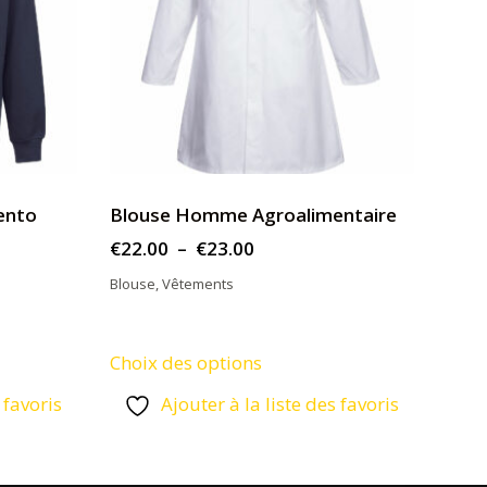
rento
Blouse Homme Agroalimentaire
Plage
€
22.00
–
€
23.00
de
Blouse
,
Vêtements
prix :
€22.00
Ce
Choix des options
à
produit
€23.00
 favoris
Ajouter à la liste des favoris
a
plusieurs
variations.