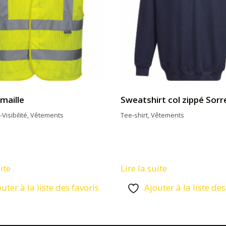
 maille
Sweatshirt col zippé Sor
Visibilité
,
Vêtements
Tee-shirt
,
Vêtements
ite
Lire la suite
uter à la liste des favoris
Ajouter à la liste des