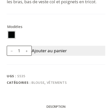
les bras, bas de veste col et poignets en tricot.
Modèles
quantité
Ajouter au panier
de
Blouson
Pilot
UGS :
S535
CATÉGORIES :
BLOUSE
,
VÊTEMENTS
DESCRIPTION