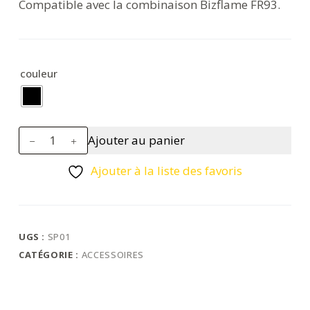
Compatible avec la combinaison Bizflame FR93.
couleur
quantité
Ajouter au panier
de
Protection
Ajouter à la liste des favoris
d'épaules
UGS :
SP01
CATÉGORIE :
ACCESSOIRES