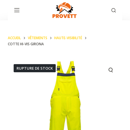
P
a
s
s
ACCUEIL
VÊTEMENTS
HAUTE-VISIBILITÉ
e
COTTE HI-VIS GIRONA
r
a
u
RUPTURE DE STOCK
c
o
n
t
e
n
u