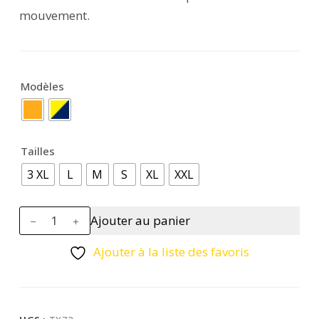
mouvement.
Modèles
Tailles
3 XL
L
M
S
XL
XXL
quantité
Ajouter au panier
de
Cotte
Ajouter à la liste des favoris
Hi-
Vis
Girona