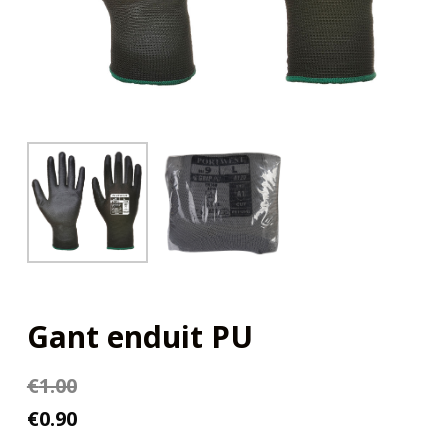
Gant enduit PU
€
1.00
€
0.90