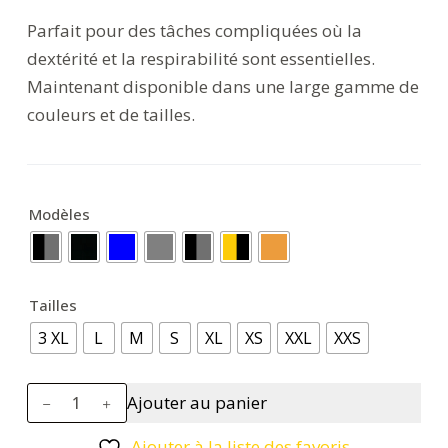
Parfait pour des tâches compliquées où la
dextérité et la respirabilité sont essentielles.
Maintenant disponible dans une large gamme de
couleurs et de tailles.
Modèles
Tailles
3 XL
L
M
S
XL
XS
XXL
XXS
quantité
Ajouter au panier
de
Gant
Ajouter à la liste des favoris