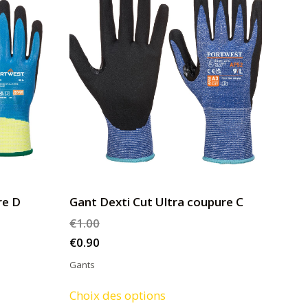
re D
Gant Dexti Cut Ultra coupure C
€
1.00
€
0.90
Gants
Ce
Choix des options