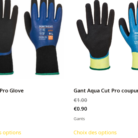
Pro Glove
Gant Aqua Cut Pro coupu
€
1.00
€
0.90
Gants
Ce
Ce
s options
Choix des options