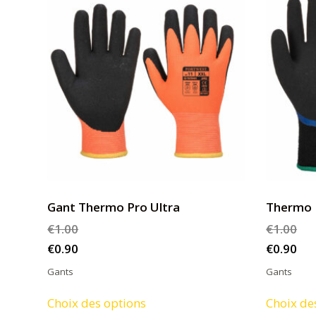
Gant Thermo Pro Ultra
Thermo 
€
1.00
€
1.00
€
0.90
€
0.90
Gants
Gants
Ce
Choix des options
Choix de