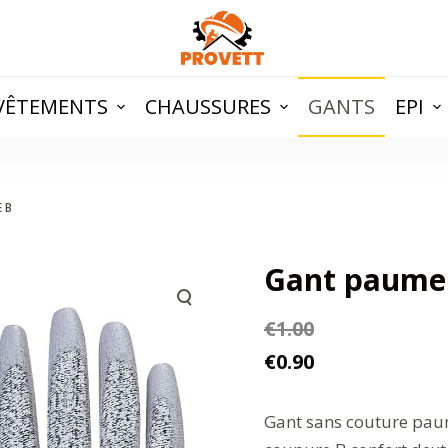
VÊTEMENTS
CHAUSSURES
GANTS
EPI
 B
Gant paume
€
1.00
€
0.90
Gant sans couture paum