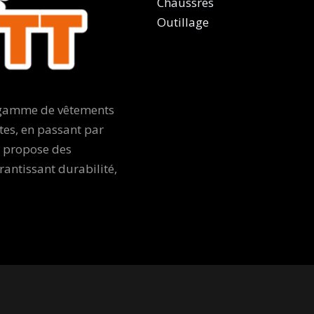
Chaussres
Outillage
e gamme de vêtements
tes, en passant par
e propose des
ntissant durabilité,