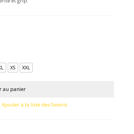
rité et grip.
XL
XS
XXL
r au panier
Ajouter à la liste des favoris