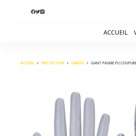
P
a
s
ACCUEIL
s
e
r
a
ACCUEIL
PROTECTION
GANTS
GANT PAUME PU COUPURE
u
c
o
n
t
e
n
u