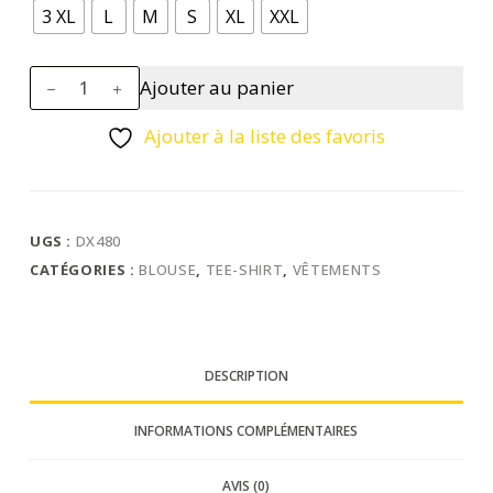
3 XL
L
M
S
XL
XXL
quantité
Ajouter au panier
de
tee
Ajouter à la liste des favoris
shirt
thermique
à
Zip
UGS :
DX480
DX4
CATÉGORIES :
BLOUSE
,
TEE-SHIRT
,
VÊTEMENTS
DESCRIPTION
INFORMATIONS COMPLÉMENTAIRES
AVIS (0)