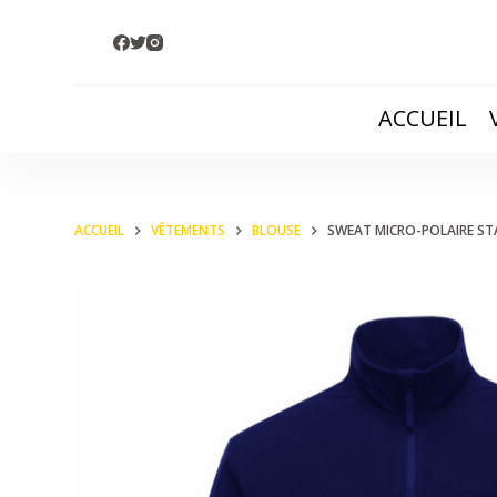
P
a
s
ACCUEIL
s
e
r
a
ACCUEIL
VÊTEMENTS
BLOUSE
SWEAT MICRO-POLAIRE ST
u
c
o
n
t
e
n
u