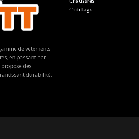
Chaussres
Outillage
e gamme de vêtements
tes, en passant par
e propose des
ntissant durabilité,