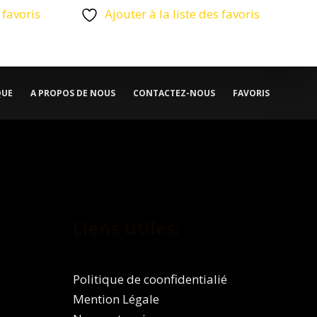
 favoris
Ajouter à la liste des favoris
QUE
A PROPOS DE NOUS
CONTACTEZ-NOUS
FAVORIS
Liens utiles:
Politique de coonfidentialié
Mention Légale