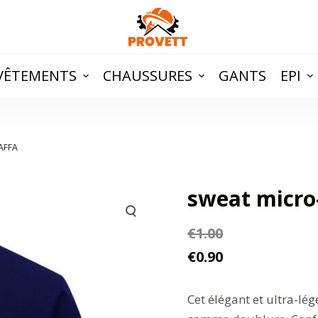
VÊTEMENTS
CHAUSSURES
GANTS
EPI
AFFA
sweat micro-
€
1.00
€
0.90
Cet élégant et ultra-lé