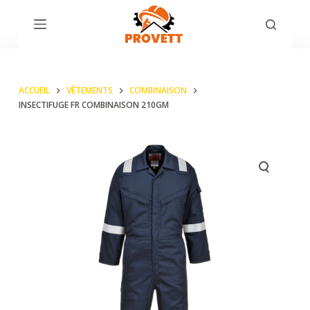
P
a
s
s
ACCUEIL
VÊTEMENTS
COMBINAISON
e
INSECTIFUGE FR COMBINAISON 210GM
r
a
u
c
o
n
t
e
n
u