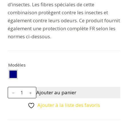
d’insectes. Les fibres spéciales de cette
combinaison protègent contre les insectes et
également contre leurs odeurs. Ce produit fournit
également une protection complète FR selon les
normes ci-dessous.
Modèles
quantité
Ajouter au panier
de
Insectifuge
Ajouter à la liste des favoris
FR
Combinaison
210gm