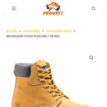
P
a
s
s
ACCUEIL
CHAUSSURES
CHAUSSURE HAUTE
e
BRODEQUIN COUSU FLEXI-WELT SB HRO
r
a
u
c
o
n
t
e
n
u