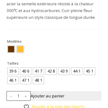
acier la semelle extérieure résiste à la chaleur
300⁰C et aux hydrocarbures. Cuir pleine fleur
supérieure un style classique de longue durée.
Modèles
Tailles
39 6
40 6
41 7
42 8
43 9
44 1
45 1
46 1
47 1
48 1
quantité
Ajouter au panier
de
Brodequin
Ajouter à la liste des favoris