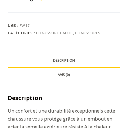
Cousu
Flexi-
Welt
SB
UGS :
FW17
HRO
CATÉGORIES :
CHAUSSURE HAUTE
,
CHAUSSURES
DESCRIPTION
AVIS (0)
Description
Un confort et une durabilité exceptionnels cette
chaussure vous protége grâce à un embout en
acier la semelle extérieure résiste à la chaleur