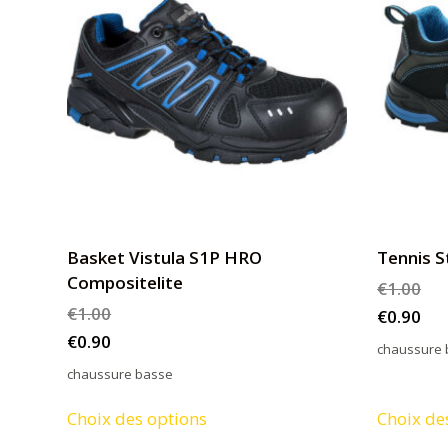
Basket Vistula S1P HRO
Tennis S
Compositelite
€
1.00
€
1.00
€
0.90
€
0.90
chaussure 
chaussure basse
Ce
Choix des options
Choix de
produit