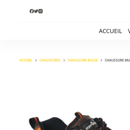
P
a
s
ACCUEIL
s
e
r
a
ACCUEIL
CHAUSSURES
CHAUSSURE BASSE
CHAUSSURE MU
u
c
o
n
t
e
n
u