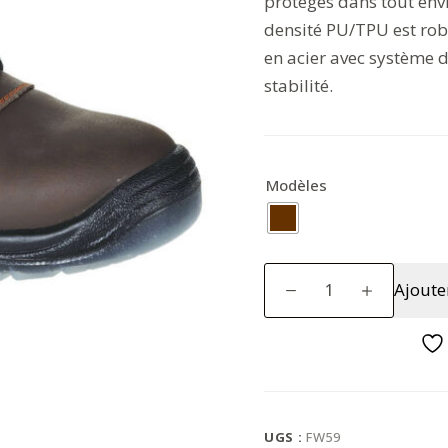
protégés dans tout env
densité PU/TPU est robu
en acier avec système d
stabilité.
Modèles
quantité
Ajoute
de
Chaussure
Mustang
Steelite
S3
UGS :
FW59