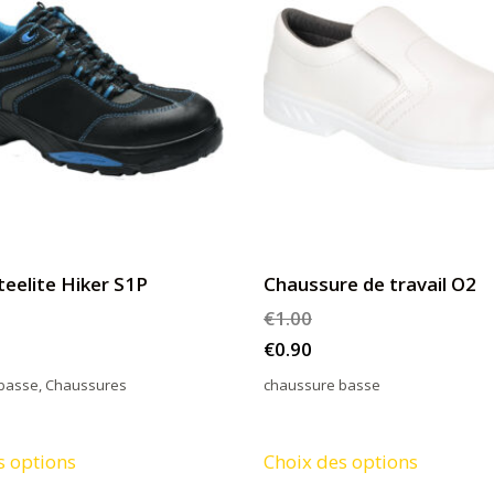
teelite Hiker S1P
Chaussure de travail O2
€
1.00
€
0.90
basse
,
Chaussures
chaussure basse
Ce
Ce
s options
Choix des options
produit
produit