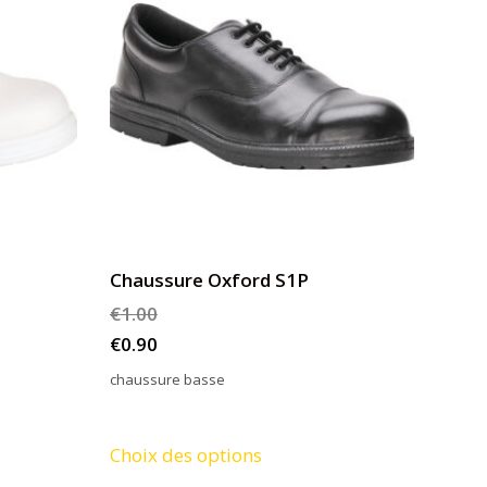
Chaussure Oxford S1P
€
1.00
€
0.90
chaussure basse
Ce
Choix des options
produit