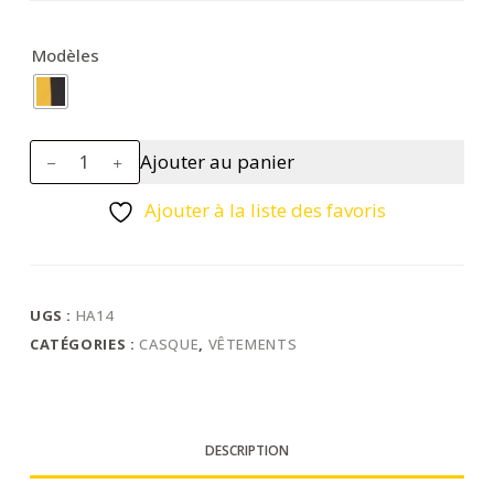
Modèles
quantité
Ajouter au panier
de
Bonnet
Ajouter à la liste des favoris
Hi-
Vis
réversible
UGS :
HA14
CATÉGORIES :
CASQUE
,
VÊTEMENTS
DESCRIPTION