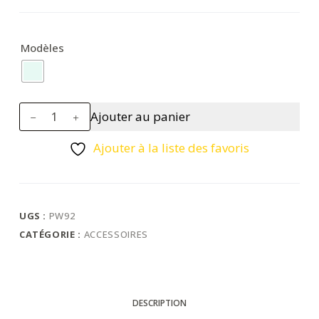
Modèles
quantité
Ajouter au panier
de
Ecran
Ajouter à la liste des favoris
de
rechange
Incolore
UGS :
PW92
CATÉGORIE :
ACCESSOIRES
DESCRIPTION