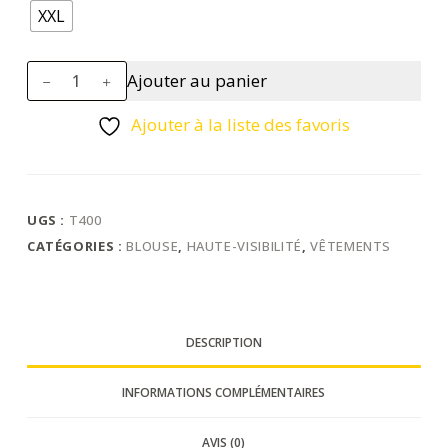
XXL
quantité
Ajouter au panier
de
Parka
Ajouter à la liste des favoris
HV
PW3
UGS :
T400
CATÉGORIES :
BLOUSE
,
HAUTE-VISIBILITÉ
,
VÊTEMENTS
DESCRIPTION
INFORMATIONS COMPLÉMENTAIRES
AVIS (0)