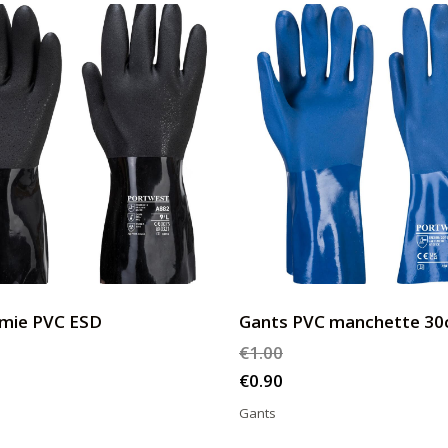
imie PVC ESD
Gants PVC manchette 3
€
1.00
€
0.90
Gants