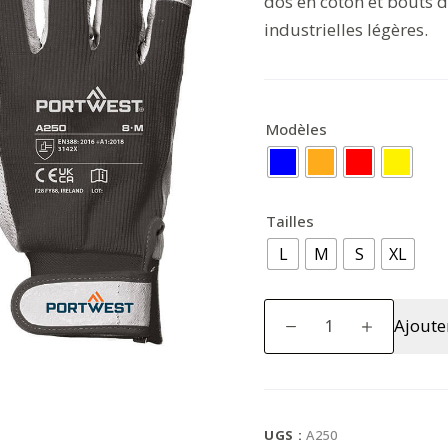
dos en coton et bouts d
industrielles légères.
Modèles
Tailles
L
M
S
XL
quantité
Ajoute
de
Tergsus
Glove
UGS :
A250