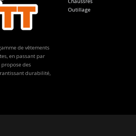
Chaussres
Outillage
e gamme de vêtements
tes, en passant par
e propose des
ntissant durabilité,