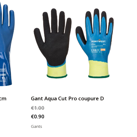
0cm
Gant Aqua Cut Pro coupure D
€
1.00
€
0.90
Gants