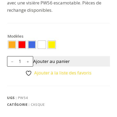
avec une visière PW56 escamotable. Pièces de
rechange disponibles.
Modèles
quantité
Ajouter au panier
de
Casque
Ajouter à la liste des favoris
à
visiere
Endurance
Plus
UGS :
PW54
visor
CATÉGORIE :
CASQUE