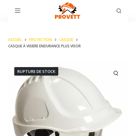
P
a
s
s
ACCUEIL
PROTECTION
CASQUE
e
CASQUE À VISIERE ENDURANCE PLUS VISOR
r
a
u
RUPTURE DE STOCK
c
o
n
t
e
n
u